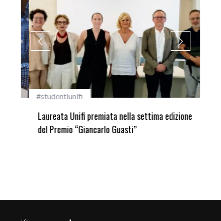
#studentiunifi
Inca
Laureata Unifi premiata nella settima edizione
Qua
del Premio “Giancarlo Guasti”