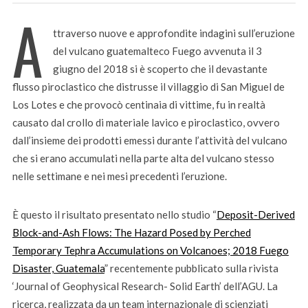
A
ttraverso nuove e approfondite indagini sull’eruzione
del vulcano guatemalteco Fuego avvenuta il 3
giugno del 2018 si è scoperto che il devastante
flusso piroclastico che distrusse il villaggio di San Miguel de
Los Lotes e che provocò centinaia di vittime, fu in realtà
causato dal crollo di materiale lavico e piroclastico, ovvero
dall’insieme dei prodotti emessi durante l’attività del vulcano
che si erano accumulati nella parte alta del vulcano stesso
nelle settimane e nei mesi precedenti l’eruzione.
È questo il risultato presentato nello studio “
Deposit-Derived
Block-and-Ash Flows: The Hazard Posed by Perched
Temporary Tephra Accumulations on Volcanoes; 2018 Fuego
Disaster, Guatemala
” recentemente pubblicato sulla rivista
‘Journal of Geophysical Research- Solid Earth’ dell’AGU. La
ricerca, realizzata da un team internazionale di scienziati