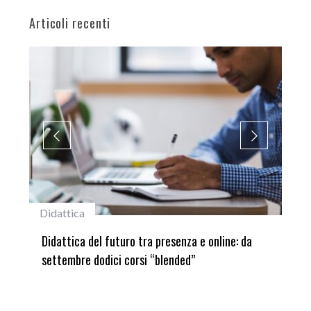
Articoli recenti
Didattica
#studentiuni
Didattica del futuro tra presenza e online: da
Laureata Un
settembre dodici corsi “blended”
del Premio 