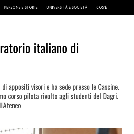
PERSONE E STORIE
UNIVERSITÀ E SOCIETÀ
COS’È
ratorio italiano di
 di appositi visori e ha sede presso le Cascine.
mo corso pilota rivolto agli studenti del Dagri.
ll'Ateneo