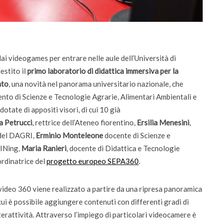
da settembre dodici corsi “blended”
i videogames per entrare nelle aule dell’Università di
estito il
primo laboratorio di didattica immersiva per la
nto
, una novità nel panorama universitario nazionale, che
mento di Scienze e Tecnologie Agrarie, Alimentari Ambientali e
otate di appositi visori, di cui 10 già
a Petrucci
, rettrice dell’Ateneo fiorentino,
Ersilia Menesini
,
 del DAGRI,
Erminio Monteleone
docente di Scienze e
aINing,
Maria Ranieri
, docente di Didattica e Tecnologie
ordinatrice del
progetto europeo SEPA360
.
 video 360 viene realizzato a partire da una ripresa panoramica
cui è possibile aggiungere contenuti con differenti gradi di
terattività. Attraverso l’impiego di particolari videocamere è