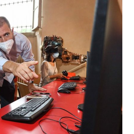
ti
Didattica
ta la voce dei
Didattica del futuro tra presenza e online: