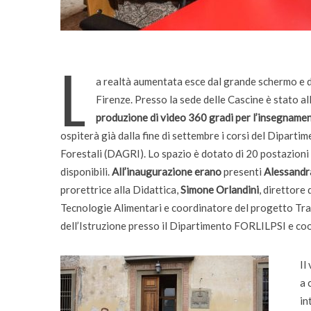
bambini
L
a realtà aumentata esce dal grande schermo e da
Firenze. Presso la sede delle Cascine è stato all
produzione di video 360 gradi per l’insegname
ospiterà già dalla fine di settembre i corsi del Diparti
Forestali (DAGRI). Lo spazio è dotato di 20 postazioni d
disponibili.
All’inaugurazione erano
presenti
Alessandr
prorettrice alla Didattica,
Simone Orlandini
, direttore
Tecnologie Alimentari e coordinatore del progetto Tr
dell’Istruzione presso il Dipartimento FORLILPSI e co
Il
a 
in