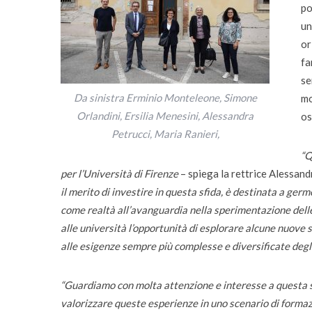
po
un
or
fa
se
Da sinistra Erminio Monteleone, Simone
mo
Orlandini, Ersilia Menesini, Alessandra
os
Petrucci, Maria Ranieri,
“Q
per l’Università di Firenze
– spiega la rettrice Alessan
il merito di investire in questa sfida, è destinata a ger
come realtà all’avanguardia nella sperimentazione delle
alle università l’opportunità di esplorare alcune nuove s
alle esigenze sempre più complesse e diversificate degli
“Guardiamo con molta attenzione e interesse a questa 
valorizzare queste esperienze in uno scenario di formazi