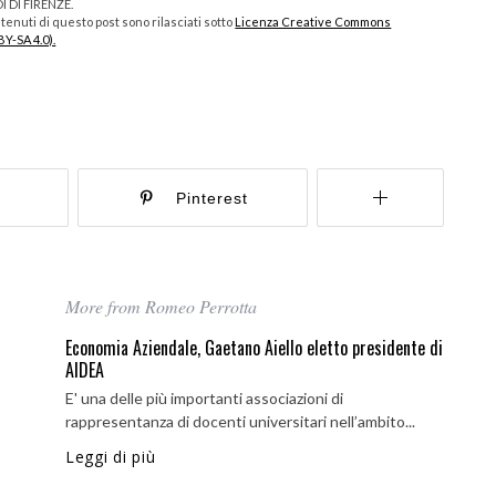
 DI FIRENZE.
enuti di questo post sono rilasciati sotto
Licenza Creative Commons
BY-SA 4.0).
r
Pinterest
More from Romeo Perrotta
Economia Aziendale, Gaetano Aiello eletto presidente di
AIDEA
E' una delle più importanti associazioni di
rappresentanza di docenti universitari nell’ambito...
Leggi di più