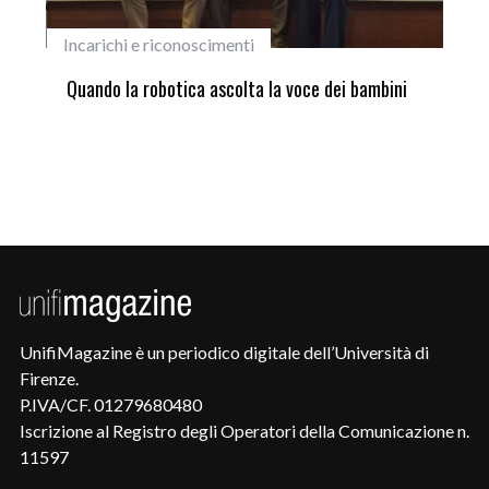
Incarichi e riconoscimenti
Pri
ne
Quando la robotica ascolta la voce dei bambini
Sco
si 
Hir
UnifiMagazine è un periodico digitale dell’Università di
Firenze.
P.IVA/CF. 01279680480
Iscrizione al Registro degli Operatori della Comunicazione n.
11597