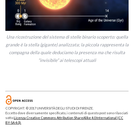
Una ricostruzione del sistema di stelle binario scoperto: quella
grande è la stella (gigante) analizzata; la piccola rappresenta la
compagna della quale deduciamo la presenza ma che risulta
“invisibile” ai telescopi attuali
COPYRIGHT: © 2017 UNIVERSITÀ DEGLI STUDI DI FIRENZE.
Eccetto dove diversamente specificato, i contenuti di questo post sono rilasciati
sotto
Licenza Creative Commons Attribution ShareAlike 4.0 International (CC
BY-SA 4.0).