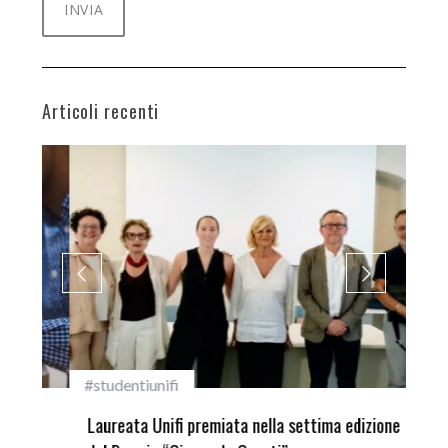
Articoli recenti
#studentiunifi
Inca
Laureata Unifi premiata nella settima edizione
Qua