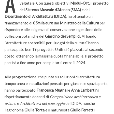
A
vegetale. Con questi obiettivi
Modul-Ort
, il progetto
del
Sistema Museale d’Ateneo (SMA)
e del
Dipartimento di Architettura (DIDA)
, ha ottenuto un
finanziamento di
85mila euro
dal
Ministero della Cultura
per
rispondere alle esigenze di conservazione e gestione delle
collezioni botaniche del
Giardino dei Semplici
. Al bando
“Architetture sostenibili per i luoghi della cultura” hanno
partecipato ben 19 progetti e Unifi si è piazzata al secondo
posto, ottenendo la massima quota finanziabile. Il progetto
partirà a fine anno per completarsi entro il 2024.
Alla progettazione, che punta su soluzioni di architettura
temporanea e installazioni pensate per giardini e spazi aperti,
hanno partecipato
Francesca Mugnai
e
Anna Lambertini
,
rispettivamente docenti di
Composizione architettonica e
urbana
e
Architettura del paesaggio
del DIDA, nonché
l’agronoma
Giulia Torta
e il naturalista
Giulio Ferretti
,