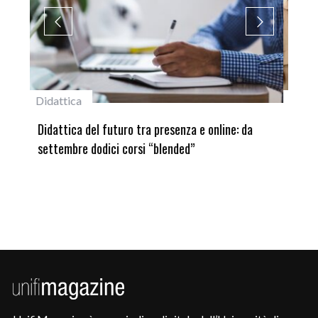
#studentiunifi
Inca
Laureata Unifi premiata nella settima edizione
Qua
del Premio “Giancarlo Guasti”