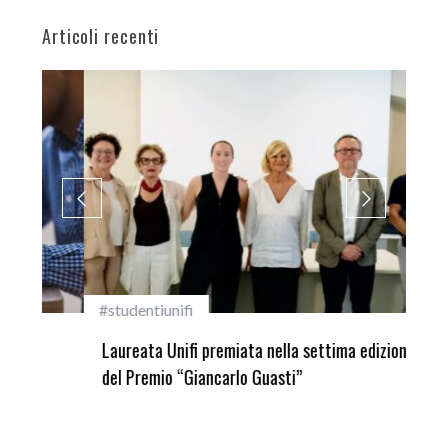
Articoli recenti
#studentiunifi
Inca
Laureata Unifi premiata nella settima edizione
Qua
del Premio “Giancarlo Guasti”