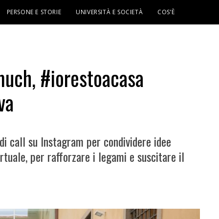
PERSONE E STORIE
UNIVERSITÀ E SOCIETÀ
COS’È
much, #iorestoacasa
va
di call su Instagram per condividere idee
rtuale, per rafforzare i legami e suscitare il