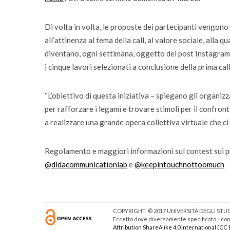
Di volta in volta, le proposte dei partecipanti vengon
all’attinenza al tema della call, al valore sociale, alla q
diventano, ogni settimana, oggetto dei post Instagram
i cinque lavori selezionati a conclusione della prima call
“L’obiettivo di questa iniziativa – spiegano gli organi
per rafforzare i legami e trovare stimoli per il confront
a realizzare una grande opera collettiva virtuale che ci
Regolamento e maggiori informazioni sul contest sui p
@didacommunicationlab
e
@keepintouchnottoomuch
COPYRIGHT: © 2017 UNIVERSITÀ DEGLI STUDI
Eccetto dove diversamente specificato, i cont
Attribution ShareAlike 4.0 International (CC 