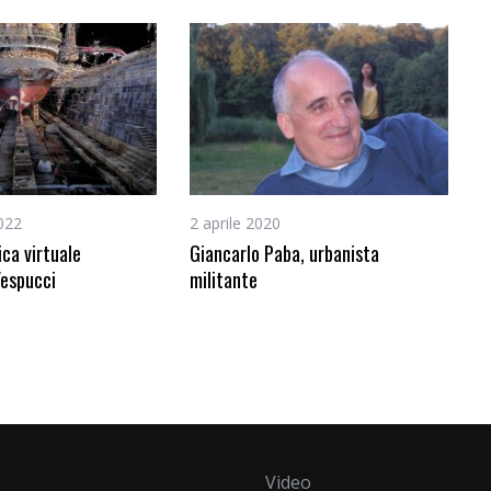
022
2 aprile 2020
ica virtuale
Giancarlo Paba, urbanista
Vespucci
militante
Video