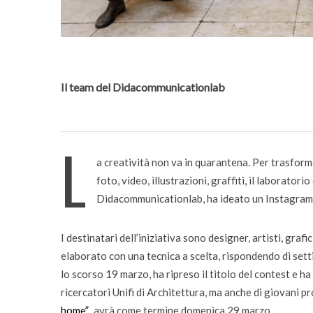
bambini
Il team del Didacommunicationlab
L
a creatività non va in quarantena. Per trasform
foto, video, illustrazioni, graffiti, il laborato
Didacommunicationlab, ha ideato un Instagram c
I destinatari dell’iniziativa sono designer, artisti, grafi
elaborato con una tecnica a scelta, rispondendo di setti
lo scorso 19 marzo, ha ripreso il titolo del contest e ha
ricercatori Unifi di Architettura, ma anche di giovani pr
home”
, avrà come termine domenica 29 marzo.