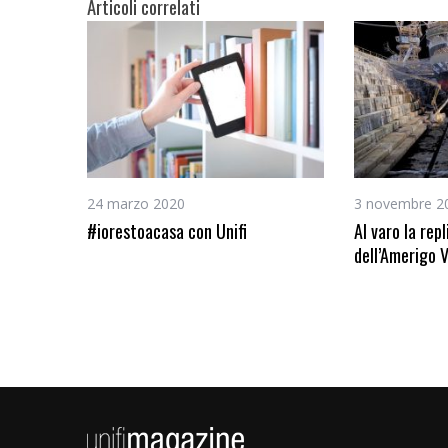
Articoli correlati
24 marzo 2020
3 novembre 2
#iorestoacasa con Unifi
Al varo la repl
dell’Amerigo 