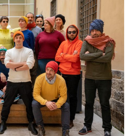
ti
Didattica
ta la voce dei
Didattica del futuro tra presenza e online: