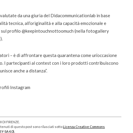
o valutate da una giuria del Didacommunicationlab in base
ualità tecnica, all’originalità e alla capacità emozionale e
 sul profilo @keepintouchnottoomuch (nella fotogallery
).
zzatori – è di affrontare questa quarantena come un’occasione
o. I partecipanti al contest con i loro prodotti contribuiscono
 unisce anche a distanza”.
rofili Instagram
 DI FIRENZE.
enuti di questo post sono rilasciati sotto
Licenza Creative Commons
BY-SA 4.0).