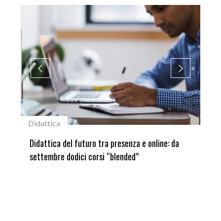
#studentiunifi
: da
Laureata Unifi premiata nella settima edizione
del Premio “Giancarlo Guasti”