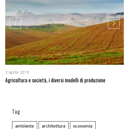
3 aprile 2019
10
Agricoltura e società, i diversi modelli di produzione
Un
fi
Tag
ambiente
architettura
economia