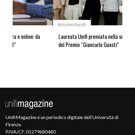
#studentiunifi
Inca
Laureata Unifi premiata nella settima edizione
Qua
del Premio “Giancarlo Guasti”
UnifiMagazine è un periodico digitale dell’Università di
Firenze.
P.IVA/CF. 01279680480