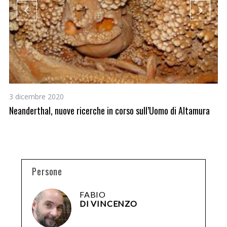
3 dicembre 2020
7 
ie
Neanderthal, nuove ricerche in corso sull’Uomo di Altamura
Po
se
Persone
FABIO
DI VINCENZO