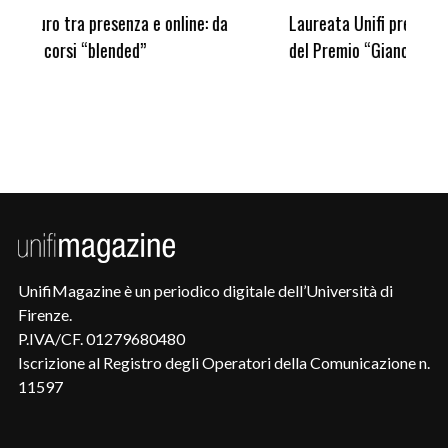
Laureata Unifi premiata nella settima edizione
Qua
del Premio “Giancarlo Guasti”
UnifiMagazine è un periodico digitale dell’Università di
Firenze.
P.IVA/CF. 01279680480
Iscrizione al Registro degli Operatori della Comunicazione n.
11597