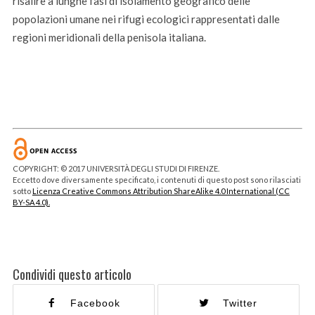
risalire a lunghe fasi di isolamento geografico delle
popolazioni umane nei rifugi ecologici rappresentati dalle
regioni meridionali della penisola italiana.
COPYRIGHT: © 2017 UNIVERSITÀ DEGLI STUDI DI FIRENZE.
Eccetto dove diversamente specificato, i contenuti di questo post sono rilasciati
sotto
Licenza Creative Commons Attribution ShareAlike 4.0 International (CC
BY-SA 4.0).
Condividi questo articolo
Facebook
Twitter