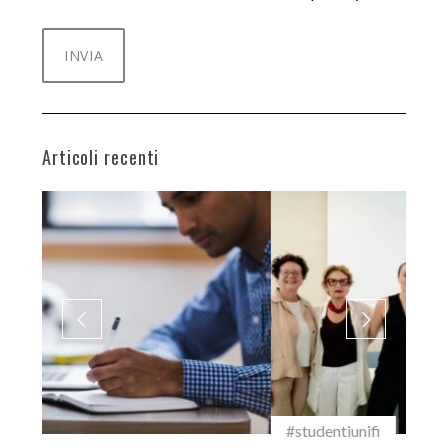
Articoli recenti
#studentiunifi
Inca