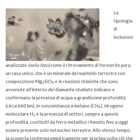
La
tipologia
di
inclusioni
analizzate
(nella foto)
come il ritrovamento di forsterite pura,
un caso unico, che è un minerale del mantello terrestre con
composizione Mg
SiO
e le reazioni chimiche che sono
2
4
avvenute all’interno del diamante studiato indicano e
confermano la presenza di acqua a grandissime profondità
(circa 660 km), in concomitanza a metano (CH
), idrogeno
4
molecolare H
e la presenza di settori, sempre a queste
2
profondità, costituiti da ferro metallico ritenuto fino a oggi
essere presente solo nel nucleo terrestre. Allo stesso tempo,
la scoperta conferma empiricamente per la prima volta ciò che