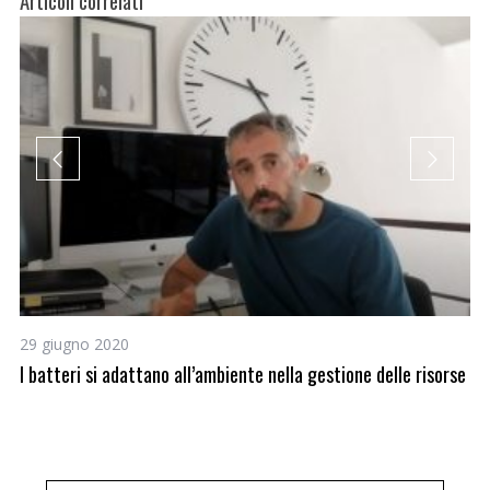
Articoli correlati
29 giugno 2020
8 
I batteri si adattano all’ambiente nella gestione delle risorse
Sp
el