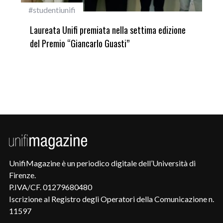
#studentiunifi
Inca
Laureata Unifi premiata nella settima edizione
Qua
del Premio “Giancarlo Guasti”
UnifiMagazine è un periodico digitale dell’Università di
Firenze.
P.IVA/CF. 01279680480
Iscrizione al Registro degli Operatori della Comunicazione n.
11597