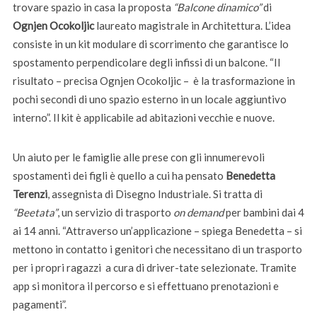
trovare spazio in casa la proposta
“Balcone dinamico”
di
Ognjen Ocokoljic
laureato magistrale in Architettura. L’idea
consiste in un kit modulare di scorrimento che garantisce lo
spostamento perpendicolare degli infissi di un balcone. “Il
risultato – precisa Ognjen Ocokoljic – è la trasformazione in
pochi secondi di uno spazio esterno in un locale aggiuntivo
interno”. Il kit è applicabile ad abitazioni vecchie e nuove.
Un aiuto per le famiglie alle prese con gli innumerevoli
spostamenti dei figli è quello a cui ha pensato
Benedetta
Terenzi
, assegnista di Disegno Industriale. Si tratta di
“Beetata”
, un servizio di trasporto
on demand
per bambini dai 4
ai 14 anni. “Attraverso un’applicazione – spiega Benedetta – si
mettono in contatto i genitori che necessitano di un trasporto
per i propri ragazzi a cura di driver-tate selezionate. Tramite
app si monitora il percorso e si effettuano prenotazioni e
pagamenti”.