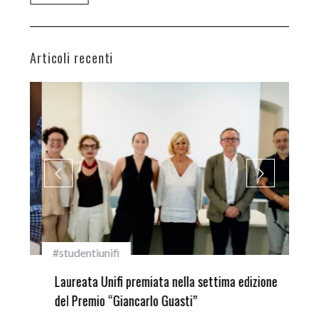
Articoli recenti
#studentiunifi
Inca
Laureata Unifi premiata nella settima edizione
Qua
del Premio “Giancarlo Guasti”