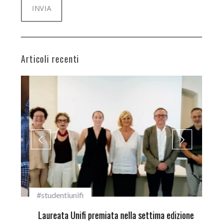
Articoli recenti
#studentiunifi
Inca
Laureata Unifi premiata nella settima edizione
Qua