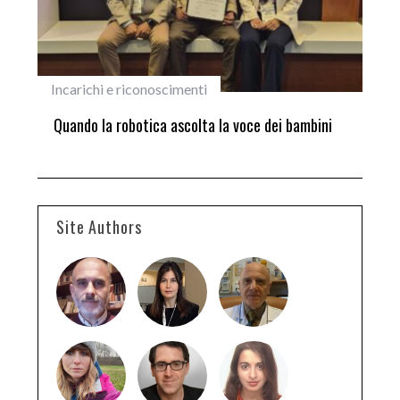
Incarichi e riconoscimenti
Pri
ne
Quando la robotica ascolta la voce dei bambini
Sco
si 
Hir
Site Authors