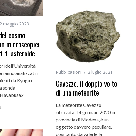
2 maggio 2023
 del cosmo
 in microscopici
 di asteroide
ri dell’Università
Pubblicazioni
2 luglio 2021
erranno analizzati i
ienti da Ryugu e
Cavezzo, il doppio volto
la sonda
di una meteorite
 Hayabusa2
La meteorite Cavezzo,
Ù
ritrovata il 4 gennaio 2020 in
provincia di Modena, è un
oggetto davvero peculiare,
così tanto da valerle la