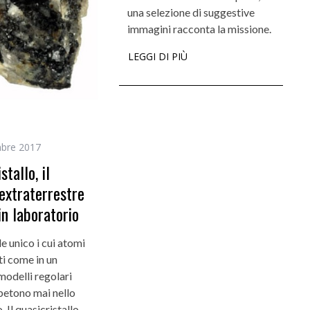
una selezione di suggestive
immagini racconta la missione.
LEGGI DI PIÙ
i
bre 2017
stallo, il
extraterrestre
in laboratorio
le unico i cui atomi
i come in un
modelli regolari
ipetono mai nello
 Il quasicristallo