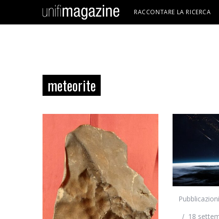
RACCONTARE LA RICERCA
meteorite
Pubblicazion
18 sette