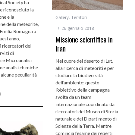
cal Society ha
e riconosciuto la
ne e la
Gallery
,
Territori
one della meteorite,
26 gennaio 2018
n Emilia Romagna a
Missione scientifica in
uest’anno,
Iran
 ricercatori del
rvizi di
 e Microanalisi
Nel cuore del deserto di Lut,
ime analisi chimiche
alla ricerca di meteoriti e per
alcune peculiarità
studiare la biodiversità
dell’ambiente: questo
l’obiettivo della campagna
Ù
svolta da un team
internazionale coordinato da
ricercatori del Museo di Storia
naturale e del Dipartimento di
Scienze della Terra. Mentre
comincia l’esame dei reperti,