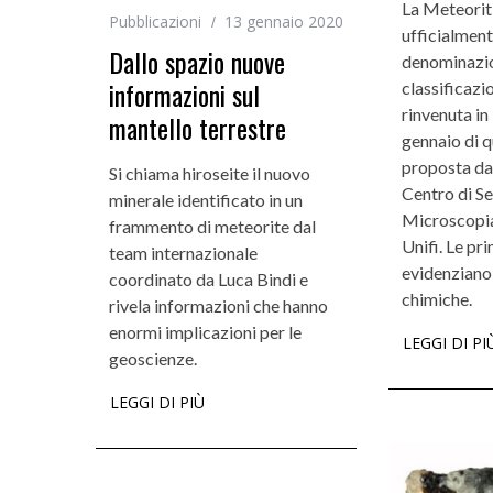
La Meteoriti
Pubblicazioni
13 gennaio 2020
ufficialment
Dallo spazio nuove
denominazio
informazioni sul
classificazi
rinvenuta i
mantello terrestre
gennaio di q
proposta dai
Si chiama hiroseite il nuovo
Centro di Se
minerale identificato in un
Microscopia
frammento di meteorite dal
Unifi. Le pr
team internazionale
evidenziano 
coordinato da Luca Bindi e
chimiche.
rivela informazioni che hanno
enormi implicazioni per le
LEGGI DI PI
geoscienze.
LEGGI DI PIÙ