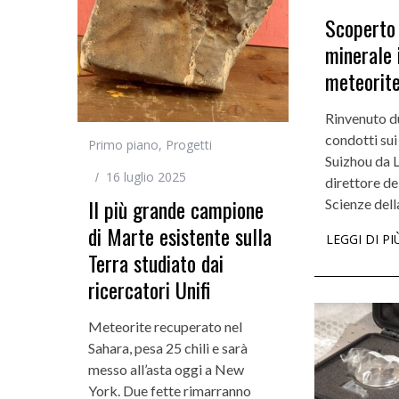
Scoperto
minerale 
Incarichi e riconoscimen
meteorit
Quando la robotica ascol
bambini
Rinvenuto du
condotti sui
Primo piano
,
Progetti
Suizhou da L
16 luglio 2025
direttore de
Il più grande campione
Scienze dell
di Marte esistente sulla
LEGGI DI PI
Terra studiato dai
ricercatori Unifi
Meteorite recuperato nel
Sahara, pesa 25 chili e sarà
messo all’asta oggi a New
York. Due fette rimarranno