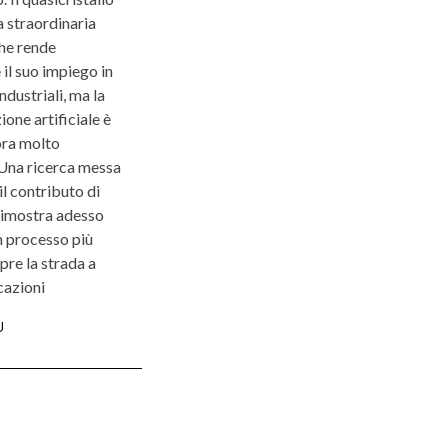
 straordinaria
che rende
 il suo impiego in
industriali, ma la
ione artificiale è
ora molto
Una ricerca messa
il contributo di
dimostra adesso
n processo più
pre la strada a
cazioni
Ù