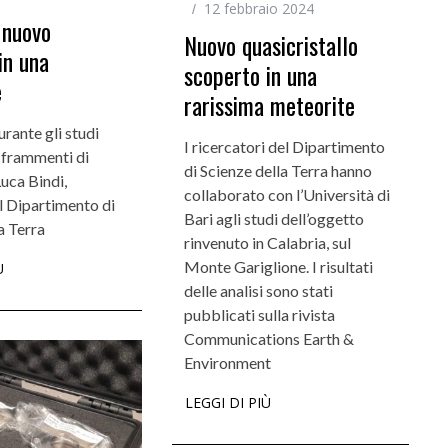
12 febbraio 2024
 nuovo
Nuovo quasicristallo
in una
ti
Didattica
scoperto in una
e
rarissima meteorite
ta la voce dei
Didattica del futuro tra presenza e online:
da settembre dodici corsi “blended”
rante gli studi
I ricercatori del Dipartimento
 frammenti di
di Scienze della Terra hanno
uca Bindi,
collaborato con l’Università di
l Dipartimento di
Bari agli studi dell’oggetto
a Terra
rinvenuto in Calabria, sul
Monte Gariglione. I risultati
Ù
delle analisi sono stati
pubblicati sulla rivista
Communications Earth &
Environment
LEGGI DI PIÙ