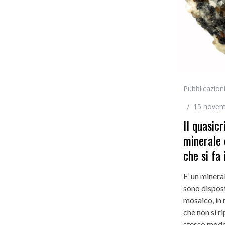
Pubblicazion
15 novem
Il quasicri
minerale 
che si fa 
E’ un minera
sono dispost
mosaico, in 
che non si r
stesso modo.