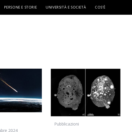
PERSONE E STORIE
UNIVERSITÀ E SOCIETÀ
COS’È
i
Pubblicazioni
mbre 2024