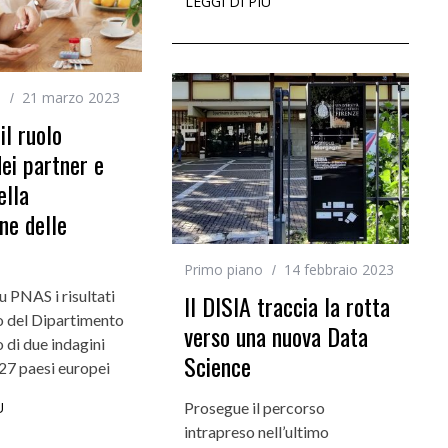
LEGGI DI PIÙ
i
21 marzo 2023
il ruolo
dei partner e
ella
ne delle
Primo piano
14 febbraio 2023
u PNAS i risultati
Il DISIA traccia la rotta
o del Dipartimento
verso una nuova Data
o di due indagini
Science
27 paesi europei
Prosegue il percorso
Ù
intrapreso nell’ultimo