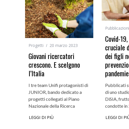
Pubblicazion
Covid-19, 
cruciale 
Progetti
20 marzo 2023
Giovani ricercatori
dei figli n
crescono. E scelgono
prevenzio
l’Italia
pandemie
I tre team Unifi protagonisti di
Pubblicati s
JUNIOR, bando dedicato a
di uno studi
progetti collegati al Piano
DiSIA, frutt
Nazionale della Ricerca
condotte in 
LEGGI DI PIÙ
LEGGI DI PI