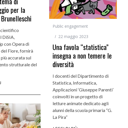
tema di
gio per la
 Brunelleschi
ti
Didattica
Public engagement
ta la voce dei
Didattica del futuro tra presenza e online:
scientifico
22 maggio 2023
l DiSIA,
da settembre dodici corsi “blended”
ip con Opera di
Una favola “statistica”
del Fiore, fornirà
insegna a non temere le
 più accurata sul
diversità
to strutturale del
I docenti del Dipartimento di
Statistica, Informatica,
Ù
Applicazioni ‘Giuseppe Parenti’
coinvolti in un progetto di
letture animate dedicato agli
alunni della scuola primaria “G.
La Pira”