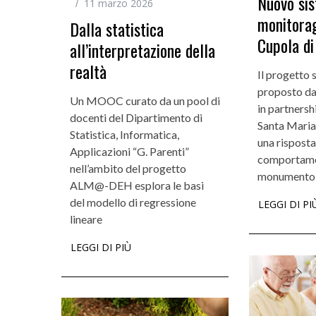
Nuovo sis
11 marzo 2026
monitorag
Dalla statistica
Cupola di
all’interpretazione della
Incarichi e riconoscimen
realtà
Quando la robotica ascol
Il progetto 
proposto da
bambini
Un MOOC curato da un pool di
in partnersh
docenti del Dipartimento di
Santa Maria 
Statistica, Informatica,
una risposta
Applicazioni “G. Parenti”
comportamen
nell’ambito del progetto
monumento
ALM@-DEH esplora le basi
del modello di regressione
LEGGI DI PI
lineare
LEGGI DI PIÙ