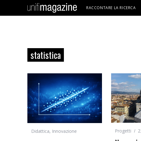
RACCONTARE LA RICERCA
statistica
Progetti
2
Didattica
,
Innovazione