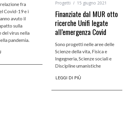
Progetti
15 giugno 2021
rrelazione fra
el Covid-19 e i
Finanziate dal MUR otto
hanno avuto il
ricerche Unifi legate
patto sulla
all’emergenza Covid
 del virus nella
della pandemia.
Sono progetti nelle aree delle
Scienze della vita, Fisica e
Ù
Ingegneria, Scienze sociali e
Discipline umanistiche
LEGGI DI PIÙ