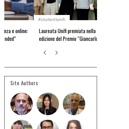
#studentiunifi
Incarichi e ri
Laureata Unifi premiata nella settima
Quando la rob
edizione del Premio “Giancarlo Guasti”
bambini
Site Authors