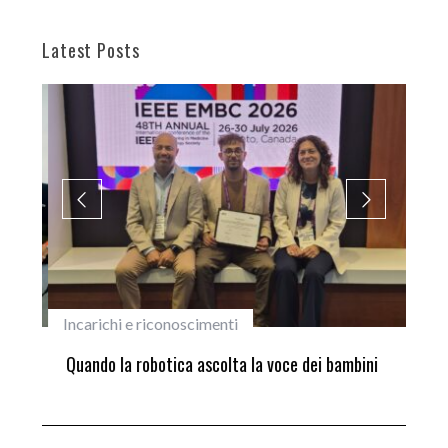
Latest Posts
Incarichi e riconoscimenti
Pri
ne
Quando la robotica ascolta la voce dei bambini
Sco
si 
Hir