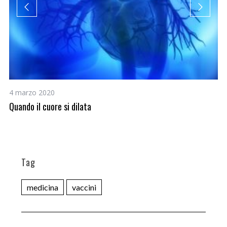
4 marzo 2020
19
Quando il cuore si dilata
Ri
Tag
medicina
vaccini