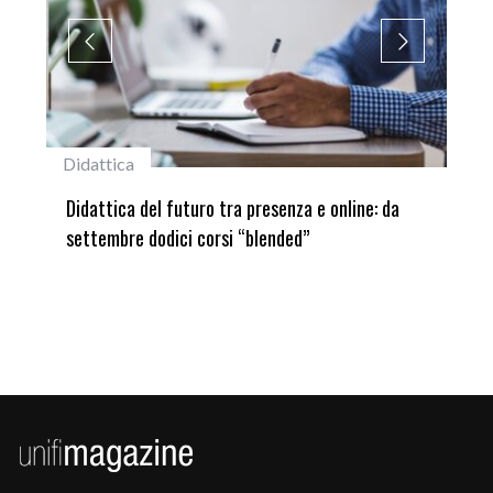
#studentiunifi
: da
Laureata Unifi premiata nella settima edizione
del Premio “Giancarlo Guasti”