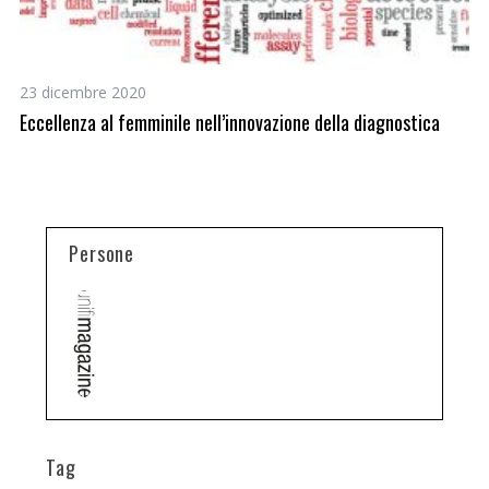
23 dicembre 2020
16
Eccellenza al femminile nell’innovazione della diagnostica
Pi
fi
Persone
Tag