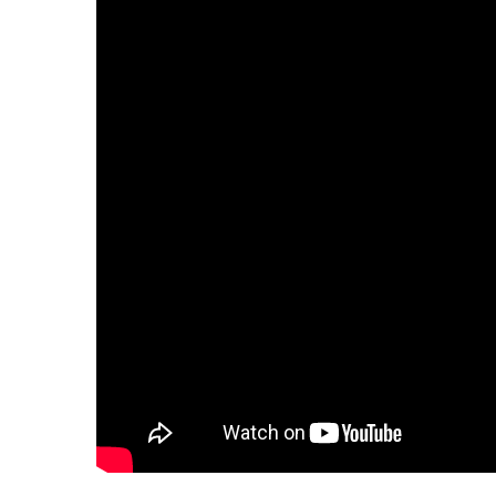
Incarichi e riconoscime
Quando la robotica asc