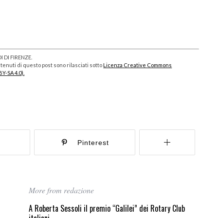
da settembre dodici corsi “blended”
 DI FIRENZE.
enuti di questo post sono rilasciati sotto
Licenza Creative Commons
BY-SA 4.0).
r
Pinterest
More from redazione
A Roberta Sessoli il premio “Galilei” dei Rotary Club