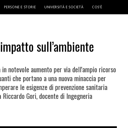
PERSONE E STORIE
UNIVERSITÀ E SOCIETÀ
COS’È
 impatto sull’ambiente
a in notevole aumento per via dell'ampio ricorso
anti che portano a una nuova minaccia per
perare le esigenze di prevenzione sanitaria
a Riccardo Gori, docente di Ingegneria