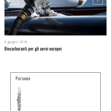
6 giugno 2018
1 
Biocarburanti per gli aerei europei
Co
Persone