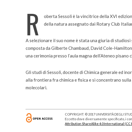
Quando la robotica asc
R
bambini
oberta Sessoli è la vincitrice della XVI edizio
della natura assegnato dai Rotary Club Italia
A selezionare il suo nome è stata una giuria di studiosi 
composta da Gilberte Chambaud, David Cole-Hamilton, A
una cerimonia presso l’aula magna dell’Ateneo pisano ch
Gli studi di Sessoli, docente di Chimica generale ed ino
alla frontiera fra chimica e fisica e si concentrano sul
molecolari.
COPYRIGHT: © 2017 UNIVERSITÀ DEGLI STUDI
Eccetto dove diversamente specificato, i cont
Attribution ShareAlike 4.0 International (CC 