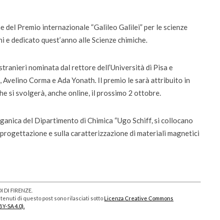
olta la voce dei
Didattica del futuro tra presenza e onlin
da settembre dodici corsi “blended”
ne del Premio internazionale “Galileo Galilei” per le scienze
ni e dedicato quest’anno alle Scienze chimiche.
stranieri nominata dal rettore dell’Università di Pisa e
velino Corma e Ada Yonath. Il premio le sarà attribuito in
e si svolgerà, anche online, il prossimo 2 ottobre.
rganica del Dipartimento di Chimica “Ugo Schiff, si collocano
la progettazione e sulla caratterizzazione di materiali magnetici
 DI FIRENZE.
enuti di questo post sono rilasciati sotto
Licenza Creative Commons
BY-SA 4.0).