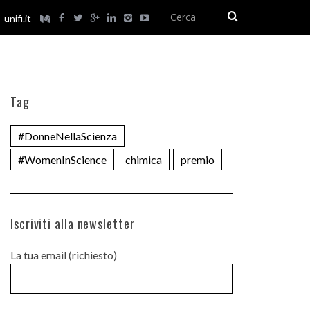
unifi.it
Tag
#DonneNellaScienza
#WomenInScience
chimica
premio
Iscriviti alla newsletter
La tua email (richiesto)