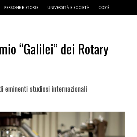
PERSONE E STORIE
UNIVERSITÀ E SOCIETÀ
COS’È
mio “Galilei” dei Rotary
i eminenti studiosi internazionali