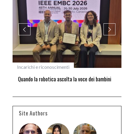
Incarichi e riconoscimenti
Did
ne
Quando la robotica ascolta la voce dei bambini
Did
set
Site Authors