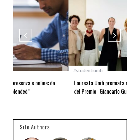
#studentiunifi
Inca
Laureata Unifi premiata nella settima edizione
Qua
del Premio “Giancarlo Guasti”
Site Authors