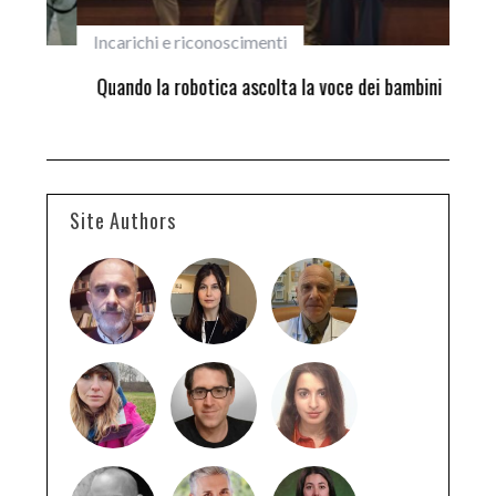
Incarichi e riconoscimenti
Pri
ne
Quando la robotica ascolta la voce dei bambini
Sco
si 
Hir
Site Authors