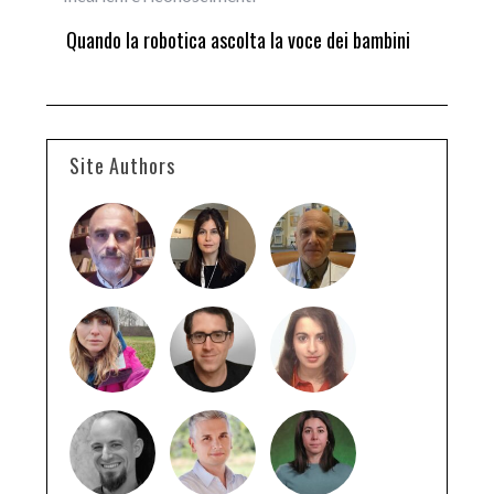
ne
Quando la robotica ascolta la voce dei bambini
Sco
si 
Hir
Site Authors