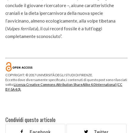
conclude il giovane ricercatore –, alcune caratteristiche
craniali e la dieta ipercarnivora della nuova specie
l’avvicinano, almeno ecologicamente, alla volpe tibetana
(
Vulpes ferrilata
), il cui record fossile è a tutt’oggi
completamente sconosciuto”.
COPYRIGHT: © 2017 UNIVERSITÀ DEGLI STUDI DI FIRENZE.
Eccetto dove diversamente specificato, i contenuti di questo post sono rilasciati
sotto
Licenza Creative Commons Attribution ShareAlike 4.0 International (CC
BY-SA 4.0).
Condividi questo articolo
Facebook
Twitter