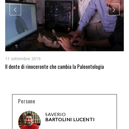
11 settembre 2019
24
lia
Il dente di rinoceronte che cambia la Paleontologia
Il
Persone
SAVERIO
BARTOLINI LUCENTI