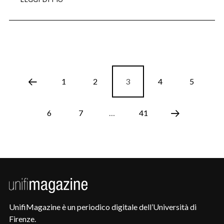
1
2
3
4
5
6
7
…
41
UnifiMagazine è un periodico digitale dell’Università di
Firenze.