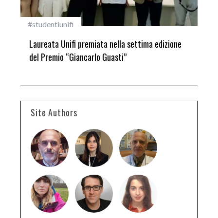
#studentiunifi
Inca
Laureata Unifi premiata nella settima edizione
Qua
del Premio “Giancarlo Guasti”
Site Authors