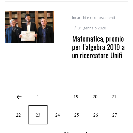
Incarichi e riconoscimenti
31 gennaio 2020
Matematica, premio
per l’algebra 2019 a
un ricercatore Unifi
1
…
19
20
21
22
23
24
25
26
27