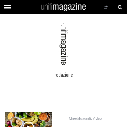
redazione
Chiediloaunifi
,
Video