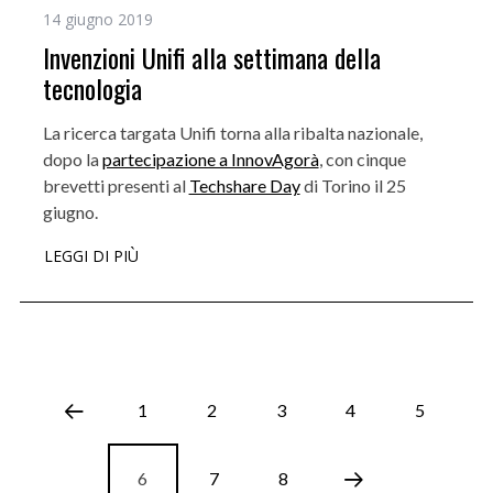
14 giugno 2019
Invenzioni Unifi alla settimana della
tecnologia
La ricerca targata Unifi torna alla ribalta nazionale,
dopo la
partecipazione a InnovAgorà
, con cinque
brevetti presenti al
Techshare Day
di Torino il 25
giugno.
LEGGI DI PIÙ
1
2
3
4
5
6
7
8