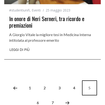
#studentiunifi
,
Eventi
25 maggio 2023
In onore di Neri Serneri, tra ricordo e
premiazioni
A Giorgio Vitale la migliore tesi in Medicina Interna
intitolata al professore emerito
LEGGI DI PIÙ
1
2
3
4
5
6
7