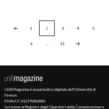
1
2
3
4
5
6
…
12
UnifiMagazine è un periodico digitale dell’Università di
Firenze.
P.IVA/CF. 01279680480
Iscrizione al Registro degli Operatori della Comunicazione n.