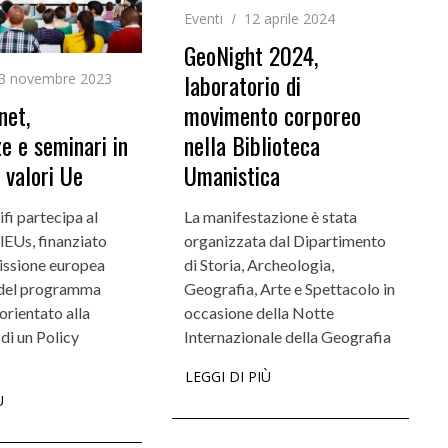
Eventi
12 aprile 2024
GeoNight 2024,
laboratorio di
3 novembre 2023
movimento corporeo
net,
nella Biblioteca
e e seminari in
Umanistica
 valori Ue
La manifestazione è stata
ifi partecipa al
organizzata dal Dipartimento
lEUs, finanziato
di Storia, Archeologia,
ssione europea
Geografia, Arte e Spettacolo in
 del programma
occasione della Notte
rientato alla
Internazionale della Geografia
di un Policy
LEGGI DI PIÙ
Ù