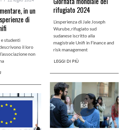
Giornata mondiale del
rifugiato 2024
mentare, in un
esperienze di
ti
Didattica
L’esperienza di Jale Joseph
ifi
Wurube, rifugiato sud
ta la voce dei
Didattica del futuro tra presenza e online:
sudanese iscritto alla
da settembre dodici corsi “blended”
 e studenti
magistrale Unifi in Finance and
descrivono il loro
risk management
l’associazione non
na
LEGGI DI PIÙ
Ù