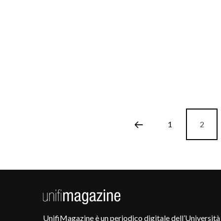
1
2
UnifiMagazine è un periodico digitale dell’Università 