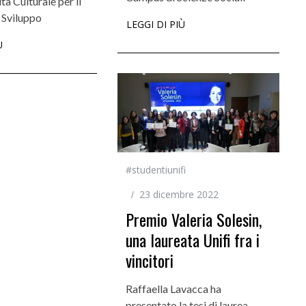
tà Culturale per il
 Sviluppo
LEGGI DI PIÙ
Ù
#studentiunifi
23 dicembre 2022
Premio Valeria Solesin,
una laureata Unifi fra i
vincitori
Raffaella Lavacca ha
presentato la tesi di laurea