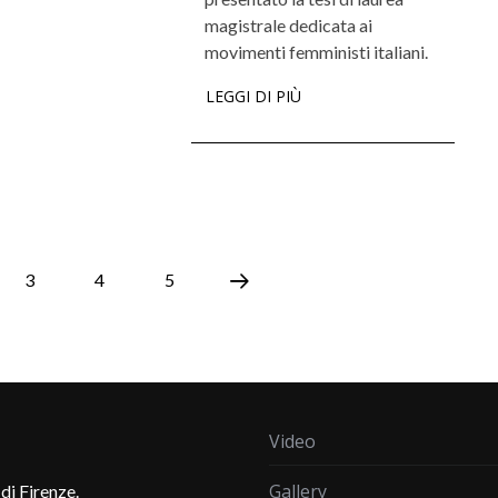
magistrale dedicata ai
movimenti femministi italiani.
LEGGI DI PIÙ
3
4
5
Video
Gallery
di Firenze.