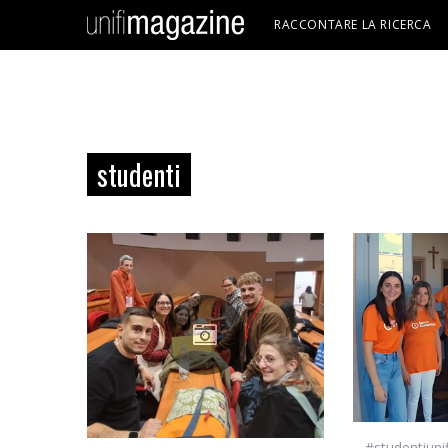
RACCONTARE LA RICERCA
studenti
#studentiunif