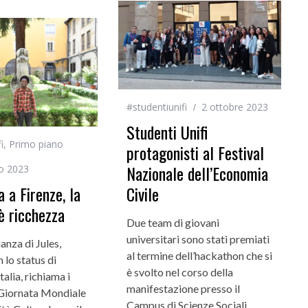
#studentiunifi
2 ottobre 2023
Studenti Unifi
i
,
Primo piano
protagonisti al Festival
Nazionale dell’Economia
o 2023
Civile
a a Firenze, la
 è ricchezza
Due team di giovani
universitari sono stati premiati
anza di Jules,
al termine dell’hackathon che si
 lo status di
è svolto nel corso della
Italia, richiama i
manifestazione presso il
a Giornata Mondiale
Campus di Scienze Sociali