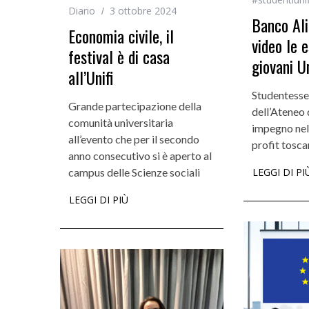
Diario
3 ottobre 2024
Banco Ali
Economia civile, il
video le 
Incarichi e riconoscimen
festival è di casa
giovani Un
all’Unifi
Quando la robotica ascol
bambini
Studentesse
Grande partecipazione della
dell’Ateneo 
comunità universitaria
impegno nel
all’evento che per il secondo
profit tosca
anno consecutivo si è aperto al
campus delle Scienze sociali
LEGGI DI PI
LEGGI DI PIÙ