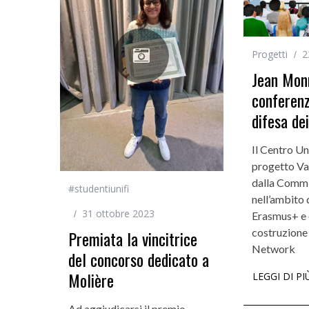
Progetti
2
Jean Mon
conferenz
difesa dei
Il Centro Un
progetto Va
dalla Commi
#studentiunifi
nell’ambito
31 ottobre 2023
Erasmus+ e o
costruzione 
Premiata la vincitrice
Network
del concorso dedicato a
Molière
LEGGI DI PI
Ad aggiudicarsi il premio,